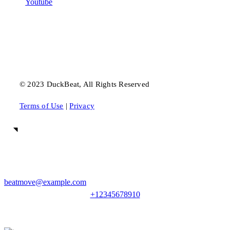
Youtube
© 2023 DuckBeat, All Rights Reserved
Terms of Use
|
Privacy
Lorem ipsum dolor sit amet, consectetur adipiscing.
beatmove@example.com
+12345678910