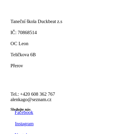
Taneční škola Duckbeat z.s
IČ: 70868514
OC Leon
Teličkova 6B
Přerov
Tel.: +420 608 362 767
alenkago@seznam.cz
Sledujte nás
Facebook
Instagram