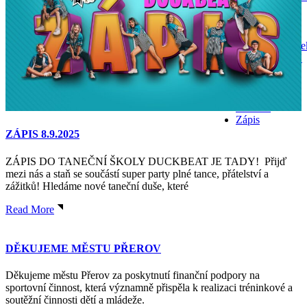
Lektoři
KURZY
Rozvrh le
KURZY
Fitness
Nabízíme
Galerie
Kontakt
Zápis
ZÁPIS 8.9.2025
ZÁPIS DO TANEČNÍ ŠKOLY DUCKBEAT JE TADY! Přijď
mezi nás a staň se součástí super party plné tance, přátelství a
zážitků! Hledáme nové taneční duše, které
Read More
DĚKUJEME MĚSTU PŘEROV
Děkujeme městu Přerov za poskytnutí finanční podpory na
sportovní činnost, která významně přispěla k realizaci tréninkové a
soutěžní činnosti dětí a mládeže.